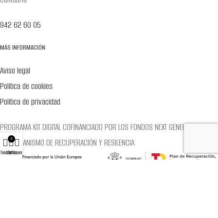
942 62 60 05
MÁS INFORMACIÓN
Aviso legal
Política de cookies
Política de privacidad
PROGRAMA KIT DIGITAL COFINANCIADO POR LOS FONDOS NEXT GENERATION (EU)
0
DEL MECANISMO DE RECUPERACIÓN Y RESILENCIA
Tienda
Carrito
Mi cuenta
Tienda online creada por
Agencia Clover