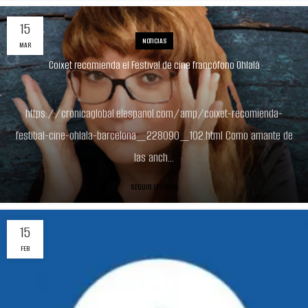
15
NOTICIAS
MAR
Coixet recomienda el Festival de cine francófono Ohlalà
https://cronicaglobal.elespanol.com/amp/coixet-recomienda-
festibal-cine-ohlala-barcelona_228090_102.html Como amante de
las anch...
SEGUIR LEYENDO
15
FEB