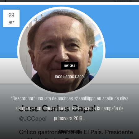
29
MAY
NOTICIAS
Jose Carlos Capel
“Descorchar” una lata de anchoas #sanfilippo en aceite de oliva
siempre es un acontecimiento. Pertenecen a la campaña de
primavera 2018...
SEGUIR LEYENDO