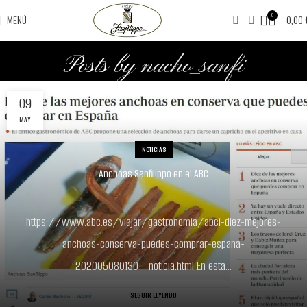
0
MENÚ
0,00
Posts by
nacho_sanfi
09
MAY
NOTICIAS
Anchoas Sanfilippo en el ABC
https://www.abc.es/viajar/gastronomia/abci-diez-mejores-
anchoas-conserva-puedes-comprar-espana-
202005080130_noticia.html En esta...
SEGUIR LEYENDO