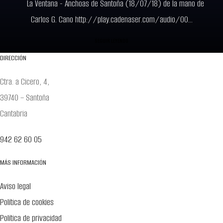
La Ventana - Anchoas de Santoña (18/07/18) de la mano de
Carlos G. Cano http://play.cadenaser.com/audio/00...
SEGUIR LEYENDO
DIRECCIÓN
Ctra. a Cicero, 4,
39740 – Santoña
Cantabria
942 62 60 05
MÁS INFORMACIÓN
Aviso legal
Política de cookies
Política de privacidad